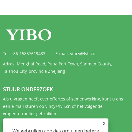
Tel:
+86-15857619433
E-mail:
vincy@lvli.cn
Adres:
Menghai Road, Puba Port Town, Sanmen County,
Taizhou City, provincie Zhejiang
STUUR ONDERZOEK
Als u vragen heeft over offertes of samenwerking, kunt u ons
een e-mail sturen op vincy@lvli.cn of het volgende
vragenformulier gebruiken.
X
ONDERZOEK NU
We gebruiken cookies om u een betere