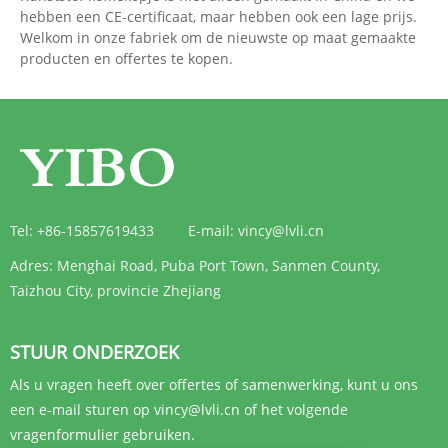
hebben een CE-certificaat, maar hebben ook een lage prijs.
Welkom in onze fabriek om de nieuwste op maat gemaakte
producten en offertes te kopen.
Tel:
+86-15857619433
E-mail:
vincy@lvli.cn
Adres:
Menghai Road, Puba Port Town, Sanmen County,
Taizhou City, provincie Zhejiang
STUUR ONDERZOEK
Als u vragen heeft over offertes of samenwerking, kunt u ons
een e-mail sturen op vincy@lvli.cn of het volgende
vragenformulier gebruiken.