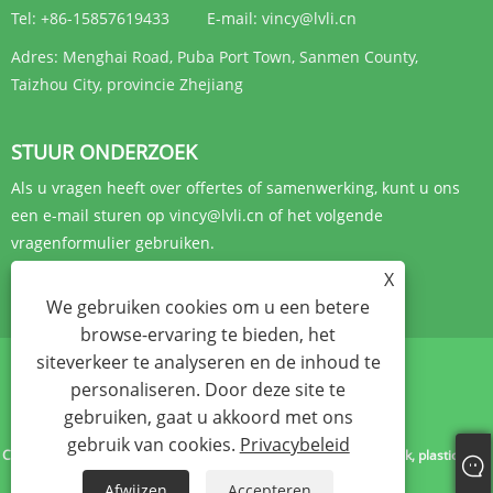
Tel:
+86-15857619433
E-mail:
vincy@lvli.cn
Adres:
Menghai Road, Puba Port Town, Sanmen County,
Taizhou City, provincie Zhejiang
STUUR ONDERZOEK
Als u vragen heeft over offertes of samenwerking, kunt u ons
een e-mail sturen op vincy@lvli.cn of het volgende
vragenformulier gebruiken.
X
ONDERZOEK NU
We gebruiken cookies om u een betere
browse-ervaring te bieden, het
siteverkeer te analyseren en de inhoud te
personaliseren. Door deze site te
Links
Sitemap
RSS
XML
Privacybeleid
gebruiken, gaat u akkoord met ons
gebruik van cookies.
Privacybeleid
Copyright © 2023 Zhejiang Yibo Technology Co., Ltd.- Plastic bestek, plastic kom,
plastic bestek - Alle rechten voorbehouden
Afwijzen
Accepteren